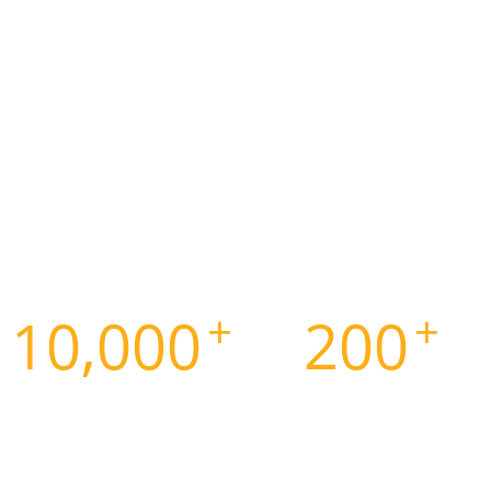
Hệ thống đại lý và phân
phối hàng toàn quốc
Nhà cung cấp hàng đầu về giải pháp
quầy bar, quầy pha chế trọn bộ cho các
mô hình trong lĩnh vực thiết bị ngành
FnB như kinh doanh cà phê, trà sữa, đồ
ăn nhanh…
+
+
10,000
200
Lượt mua sản
Dự án setup quán
phẩm