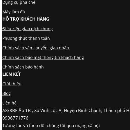
Dụng cụ pha chế
Máy làm đá
HỖ TRỢ KHÁCH HÀNG
Điều kiện giao dịch chung
Phương thức thanh toán
Chính sách vận chuyển, giao nhận
Chính sách bảo mật thông tin khách hàng
Chính sách bảo hành
LIÊN KẾT
Giới thiệu
Blog
Liên hệ
A8/8BF Ấp 1B , Xã Vĩnh Lộc A, Huyện Bình Chánh, Thành phố H
0936771776
Tương tác và theo dõi chúng tôi qua mạng xã hội