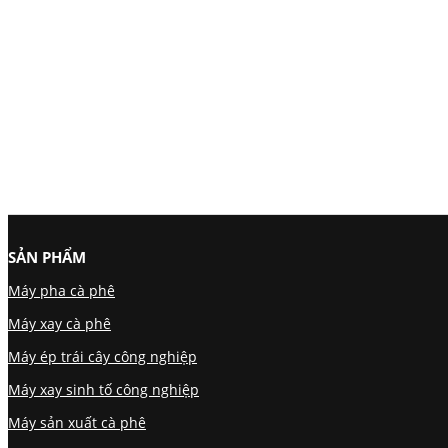
SẢN PHẨM
Máy pha cà phê
Máy xay cà phê
Máy ép trái cây công nghiệp
Máy xay sinh tố công nghiệp
Máy sản xuất cà phê