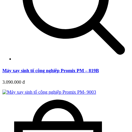
Máy xay sinh tố công nghiệp Promix PM – 819B
3.090.000 đ