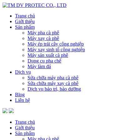
Trang chủ
Giới thiệu
Sản phẩm
Máy pha cà phê
Máy xay cà phê
Máy ép trái cây công nghiệp
Máy xay sinh tố công nghiệp
Máy sản xuất cà phê
Dụng cụ pha chế
Máy làm đá
Dịch vụ
Sửa chữa máy pha cà phê
Sửa chữa máy xay cà phê
Dịch vụ bảo trì, bảo dưỡng
Blog
Liên hệ
Trang chủ
Giới thiệu
Sản phẩm
Máy pha cà phê