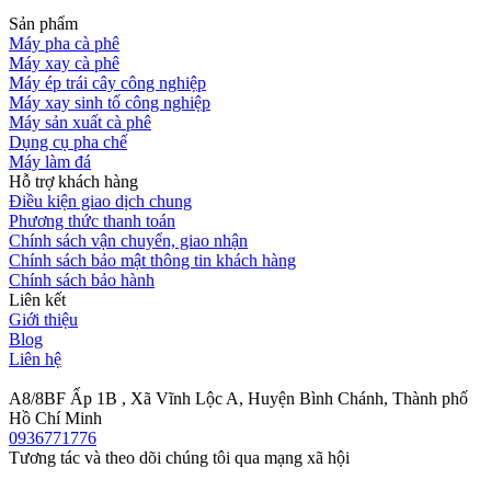
Sản phẩm
Máy pha cà phê
Máy xay cà phê
Máy ép trái cây công nghiệp
Máy xay sinh tố công nghiệp
Máy sản xuất cà phê
Dụng cụ pha chế
Máy làm đá
Hỗ trợ khách hàng
Điều kiện giao dịch chung
Phương thức thanh toán
Chính sách vận chuyển, giao nhận
Chính sách bảo mật thông tin khách hàng
Chính sách bảo hành
Liên kết
Giới thiệu
Blog
Liên hệ
A8/8BF Ấp 1B , Xã Vĩnh Lộc A, Huyện Bình Chánh, Thành phố
Hồ Chí Minh
0936771776
Tương tác và theo dõi chúng tôi qua mạng xã hội