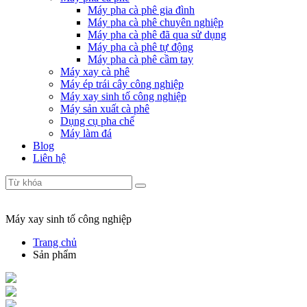
Máy pha cà phê gia đình
Máy pha cà phê chuyên nghiệp
Máy pha cà phê đã qua sử dụng
Máy pha cà phê tự động
Máy pha cà phê cầm tay
Máy xay cà phê
Máy ép trái cây công nghiệp
Máy xay sinh tố công nghiệp
Máy sản xuất cà phê
Dụng cụ pha chế
Máy làm đá
Blog
Liên hệ
Máy xay sinh tố công nghiệp
Trang chủ
Sản phẩm