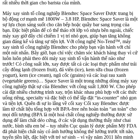
rất nhiều thời gian cho barista của mình.
Máy xay sinh tố công nghiệp Blendtec Space Saver Được trang bị
bộ động cơ mạnh mẽ 1800W – 3.8 HP, Blendtec Space Saver là một
sự lựa chọn sáng suốt cho căn bếp hoặc quầy bar sang trọng của
bạn. Đặc biệt phần đế có thể tháo rời lớp vỏ nhựa bên ngoài, chiếc
máy xay giờ đây chỉ chiếm 1 vị trí nhỏ gọn, giúp bạn tăng không
gian đáng kể và tăng sự tiện lợi. Với công nghệ No-Tend™, máy
xay sinh tố công nghiệp Blendtec cho phép bạn vận hành với chỉ
một nút nhấn. Bây giờ, bạn chỉ việc chăm sóc khách hàng thay vì cứ
luôn luôn phải theo dõi máy xay sinh tố vận hành thế nào như
trước! Có công suất lớn, xay được tất cả các loại thực phẩm như trái
cây đông lạnh (frozen fruit), đá viên (ice), kem sữa chua (frozen
yogurt), kem (ice cream), ngũ cốc (grains) và các loại rau xanh
(vegetable greens)… Space Saver là một trong những dòng máy xay
công nghiệp thật sự của Blendtec với công suất 1,800 W. Cho phép
cài đặt nhiều chương trình xay, trộn khác nhau phù hợp với các thức
uống riêng, specialty và đặc biệt có thể lắp đặt “in-counter” nhỏ gọn
và tiện lợi. Quên đi sự lo lắng về cối xay Cối xay Blendtec được
làm từ chất liệu tổng hợp với BPA-free nên hoàn toàn “an toàn” cho
mọi đối tượng (BPA là một hoá chất công nghiệp thường được sử
dụng để làm chất dẻo cứng, ở các vật dụng thường thấy như chai
nước, bình sữa em bé – tuy nhiên Cục quản lý dược phẩm Mỹ FDA
đã phát hiện chất này có ảnh hưởng không thể lường trước tới não,
tuyến tiền liệt, đặc biệt với trẻ sơ sinh – vì vậy năm 2011 liên minh