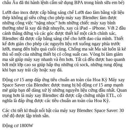
châu Âu đã thi hành lệnh cấm sử dụng BPA trong bình sữa em bé)
Lưỡi dao inox được cấp bằng sáng chế Lưỡi dao làm bằng vật liệu
thép không gỉ siêu cứng cho phép máy xay Blendtec làm được
những công việc “nặng nhọc” hơn những chiếc máy xay bình
thường như là xay đá thật nhuyễn, xay cả iPad – iPhone. Với 2 đầu
cánh thẳng đứng và các góc được thiết kế một cách chính xác,
Blendtec đã được cấp bằng sáng chế cho lưỡi dao của mình. Thiết
kế đơn giản cho phép các nguyên liệu rơi xuống ngay phía trước
lưỡi, mang đến hiệu quả cuối cùng. Chống ma sát Ma sát luôn là kẻ
thù số một của những thiết bị có công suất cao. Vòng bi làm giảm
ma sát giúp máy xay nhanh và êm hơn. Tất cả đều được bao quanh
bởi một lớp cao su giúp hấp thụ những cú sock, những rung động
khi bạn xay trái cây hoặc xay đá.
Động cơ 15 amp đáp ứng tiêu chuẩn an toàn của Hoa Kỳ Máy xay
Space Saver của Blendtec được trang bị bộ động cơ 15 amp mạnh
mẽ giúp bạn dễ dàng xử lý những nguyên liệu cứng đầu nhất. Quan
trọng hơn là máy xay Blendtec đã được cấp chứng nhận ETL, có
nghĩa là đáp ứng được các tiêu chuẩn an toàn của Hoa Kỳ.
Các chi tiết kĩ thuật nổi bật của máy xay Blendtec Space Saver: 30
chế độ được lập trình sẵn.
Động cơ 1800W