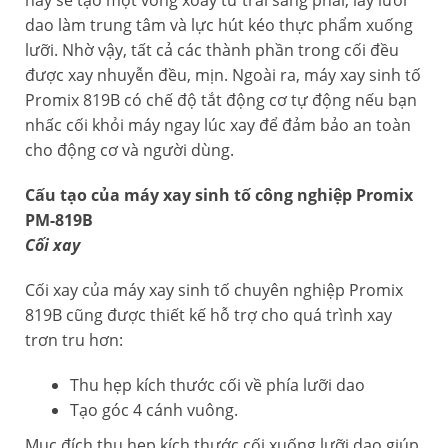
này sẽ tạo một vòng xoáy từ trái sang phải, lấy lưỡi
dao làm trung tâm và lực hút kéo thực phẩm xuống
lưỡi. Nhờ vậy, tất cả các thành phần trong cối đều
được xay nhuyễn đều, mịn. Ngoài ra, máy xay sinh tố
Promix 819B có chế độ tắt động cơ tự động nếu bạn
nhấc cối khỏi máy ngay lúc xay để đảm bảo an toàn
cho động cơ và người dùng.
Cấu tạo của máy xay sinh tố công nghiệp Promix
PM-819B
Cối xay
Cối xay của máy xay sinh tố chuyên nghiệp Promix
819B cũng được thiết kế hỗ trợ cho quá trình xay
trơn tru hơn:
Thu hẹp kích thước cối về phía lưỡi dao
Tạo góc 4 cánh vuông.
Mục đích thu hẹp kích thước cối xuống lưỡi dao giúp