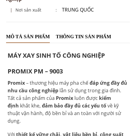
TRUNG QUỐC
:
|
Nơi sản xuất
MÔ TẢ SẢN PHẨM
THÔNG TIN SẢN PHẨM
MÁY XAY SINH TỐ CÔNG NGHIỆP
PROMIX PM – 9003
Promix
– thương hiệu máy pha chế
đáp ứng đầy đủ
nhu cầu công nghiệp
lẫn sử dụng trong gia đình.
Tất cả sản phẩm của
Promix
luôn được
kiểm
định
khắt khe,
đảm bảo đầy đủ các yếu tố
về kỹ
thuật vận hành, độ bền bỉ và an toàn với người sử
dụng.
Với
thiết kế vững chãi, vật liệu bền bỉ, công suất